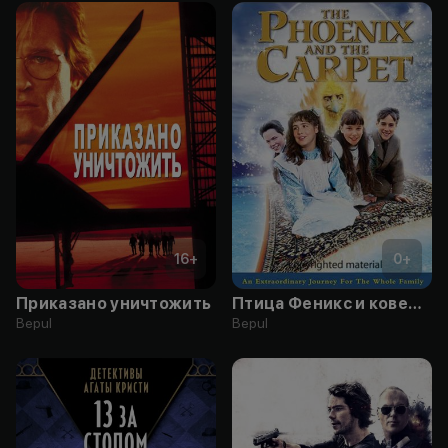
16
+
0
+
Приказано уничтожить
Птица Феникс и ковер-самолет
Bepul
Bepul