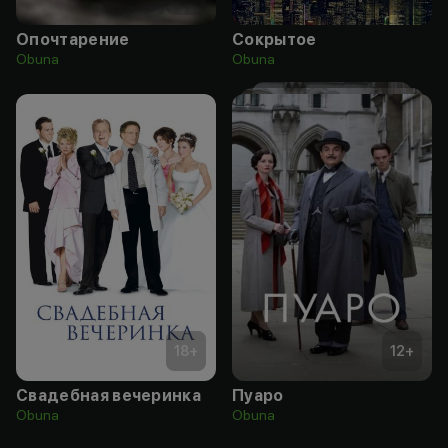
Опочтарение
Сокрытое
Obuna
Obuna
18
+
12
+
Свадебная вечеринка
Пуаро
Obuna
Obuna