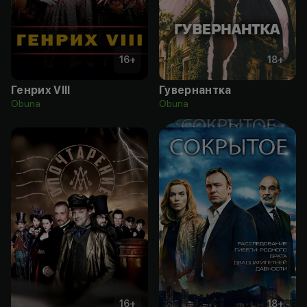
16
+
18
+
Генрих VIII
Гувернантка
Obuna
Obuna
16
+
18
+