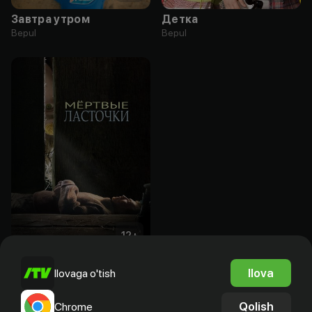
Завтра утром
Детка
Bepul
Bepul
12
+
Мертвые ласточки
Ilova
Ilovaga o'tish
Bepul
Qolish
Chrome