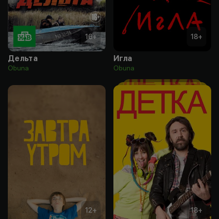
16
+
18
+
Дельта
Игла
Obuna
Obuna
12
+
18
+