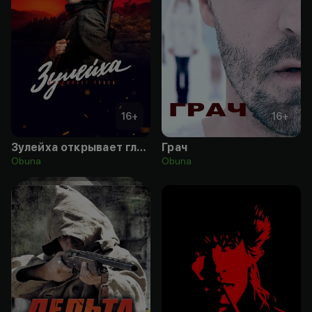
16
+
16
+
Зулейха открывает глаза
Грач
Obuna
Obuna