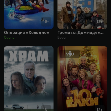
16
+
18
+
Операция «Холодно»
Громовы. Дом надежды
Obuna
Bepul
18
+
12
+