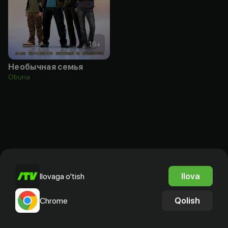
16
+
Необычная семья
Obuna
Ilova
Ilovaga o'tish
Qolish
Chrome