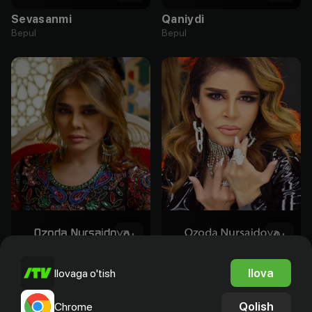
Sevasanmi
Qaniydi
Bepul
Bepul
0
+
0
+
Oltin baliq
So'yla Istanbul
Ilova
Ilovaga o'tish
Bepul
Bepul
Qolish
Chrome