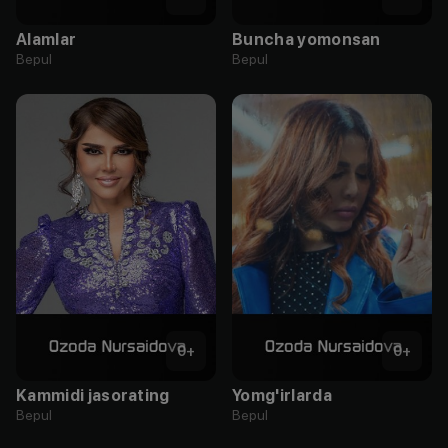
Alamlar
Buncha yomonsan
Bepul
Bepul
0
+
0
+
Kammidi jasorating
Yomg'irlarda
Bepul
Bepul