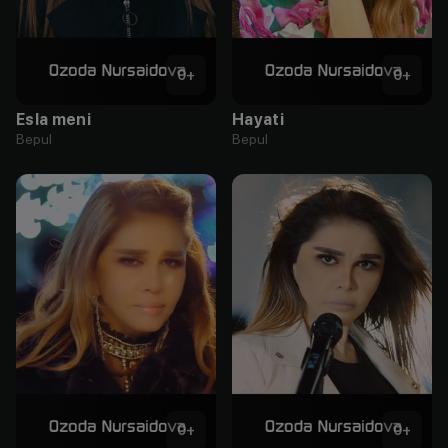
0
+
0
+
Esla meni
Hayati
Bepul
Bepul
0
+
0
+