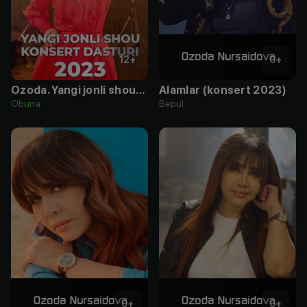
12
+
0
+
Ozoda. Yangi jonli shou-konsert dasturi
Alamlar (konsert 2023)
Obuna
Bepul
0
+
0
+