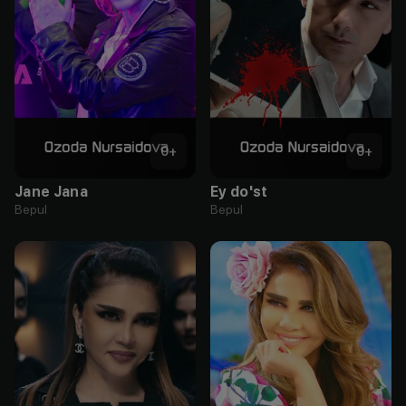
0
+
0
+
Jane Jana
Ey do'st
Bepul
Bepul