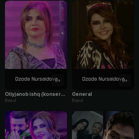
0
+
0
+
Oliyjanob ishq (konsert version)
General
Bepul
Bepul