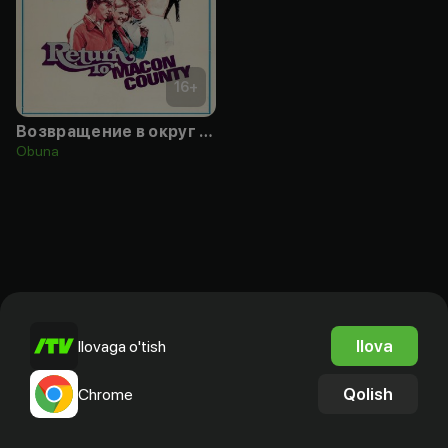
16
+
Возвращение в округ Мэйкон
Obuna
Ilova
Ilovaga o'tish
Qolish
Chrome