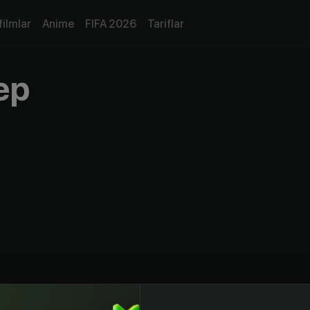
filmlar
Anime
FIFA 2026
Tariflar
ер