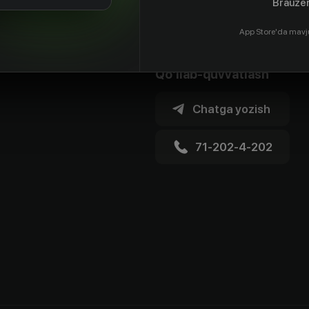
Brauzer
App Store'da mavj
Qo'llab-quvvatlash
Chatga yozish
71-202-4-202