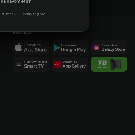
da davom etish
ud · macOS 12 yoki yangiroq
Ilovalar