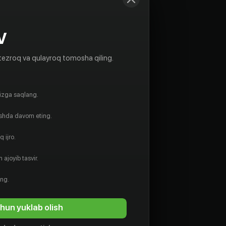
V
tezroq va qulayroq tomosha qiling.
gizga saqlang.
ishda davom eting.
 ijro.
 ajoyib tasvir.
ing.
hun yuklab olish