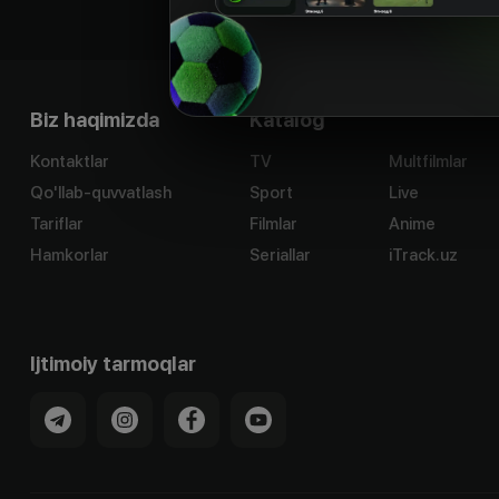
Biz haqimizda
Katalog
Kontaktlar
TV
Multfilmlar
Qo'llab-quvvatlash
Sport
Live
Tariflar
Filmlar
Anime
Hamkorlar
Seriallar
iTrack.uz
Ijtimoiy tarmoqlar