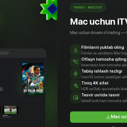
YANGI · MACOS
Mac uchun iT
Mac uchun ilovani o'rnating — 
Filmlarni yuklab oling
Filmlar va seriallarni Mac'in
Oflayn tomosha qiling
Internetsiz ham tomosha qil
Tabiiy ishlash tezligi
macOS uchun yaratilgan silliq
Tiniq 4K sifat
HDR qo'llab-quvvatlashi bilan
Tasvir ustida tasvir
Ishlаб turib ham tomosha qil
Mac uc