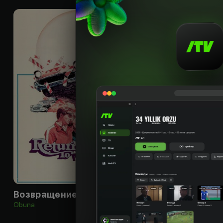
16
+
Возвращение в округ Мэйкон
Obuna