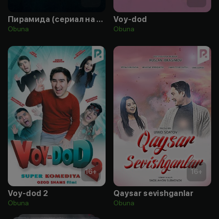
Пирамида (сериал на русском языке)
Voy-dod
Obuna
Obuna
16
+
16
+
Voy-dod 2
Qaysar sevishganlar
Obuna
Obuna