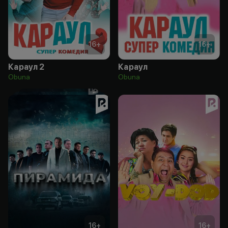
16
+
16
+
Караул 2
Караул
Obuna
Obuna
16
+
16
+