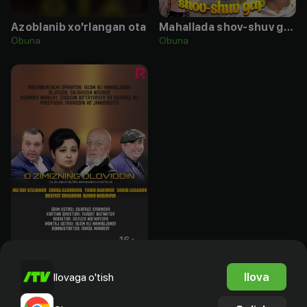
Azoblanib xo'rlangan ota
Mahallada shov-shuv gap
Obuna
Obuna
16
+
O'zimizning Oloviddin
Ilova
Ilovaga o'tish
Obuna