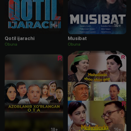
16
+
16
+
Qotil ijarachi
Musibat
Obuna
Obuna
18
+
16
+