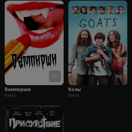
18
+
16
+
Вампирши
Козы
Bepul
Bepul