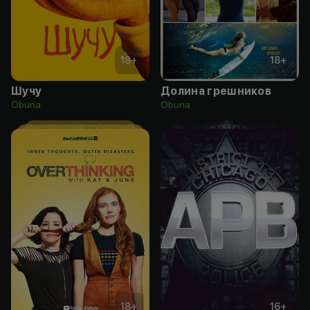
18
+
18
+
Шучу
Долина грешников
Obuna
Obuna
18
+
16
+