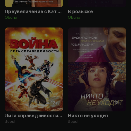
Преувеличение с Кэт и Джун
В розыске
Obuna
Obuna
12
+
18
+
Лига справедливости: Война
Никто не уходит
Bepul
Bepul