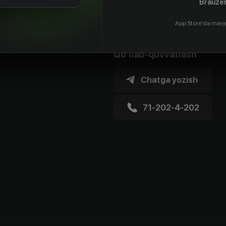
Brauzer
App Store'da mavj
Qo'llab-quvvatlash
Chatga yozish
71-202-4-202