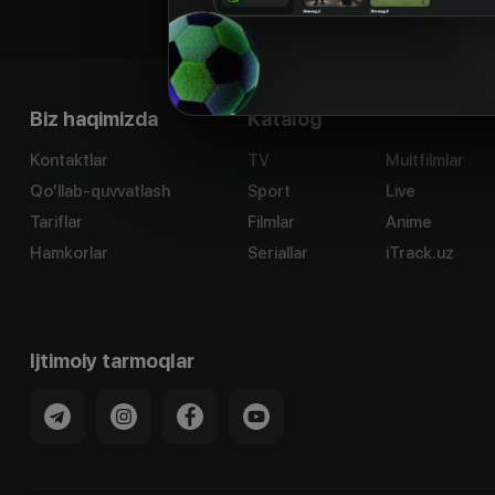
Biz haqimizda
Katalog
Kontaktlar
TV
Multfilmlar
Qo'llab-quvvatlash
Sport
Live
Tariflar
Filmlar
Anime
Hamkorlar
Seriallar
iTrack.uz
Ijtimoiy tarmoqlar