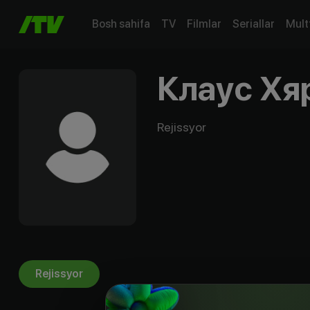
Bosh sahifa
TV
Filmlar
Seriallar
Mult
Клаус Хя
Rejissyor
Rejissyor