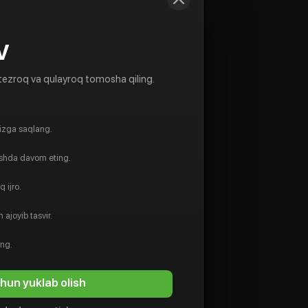
V
tezroq va qulayroq tomosha qiling.
gizga saqlang.
ishda davom eting.
 ijro.
 ajoyib tasvir.
ing.
hun yuklab olish