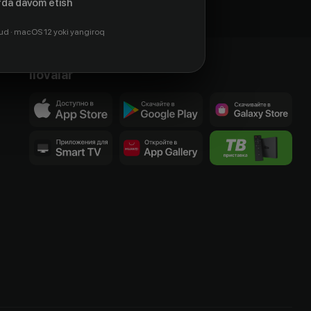
da davom etish
ud · macOS 12 yoki yangiroq
Ilovalar