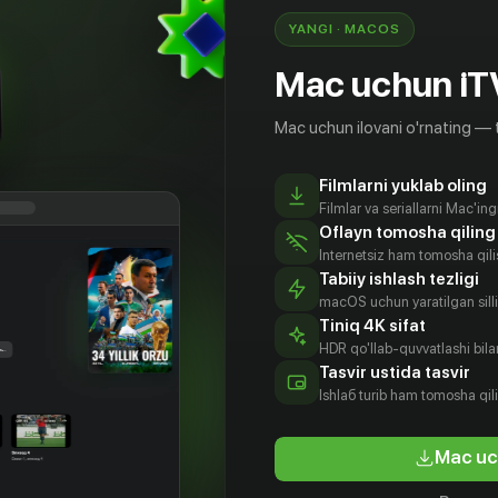
YANGI · MACOS
Mac uchun iT
Mac uchun ilovani o'rnating — 
Filmlarni yuklab oling
Filmlar va seriallarni Mac'in
Oflayn tomosha qiling
Internetsiz ham tomosha qil
Tabiiy ishlash tezligi
macOS uchun yaratilgan silliq
Tiniq 4K sifat
HDR qo'llab-quvvatlashi bilan
Tasvir ustida tasvir
Ishlаб turib ham tomosha qil
Mac uc