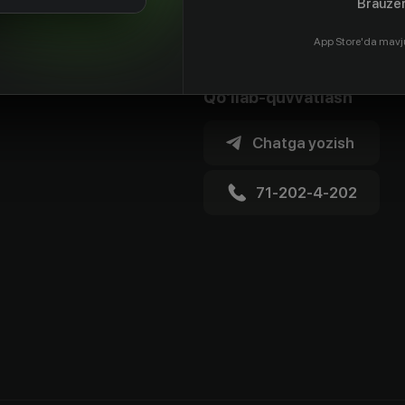
Brauzer
App Store'da mavj
Qo'llab-quvvatlash
Chatga yozish
71-202-4-202