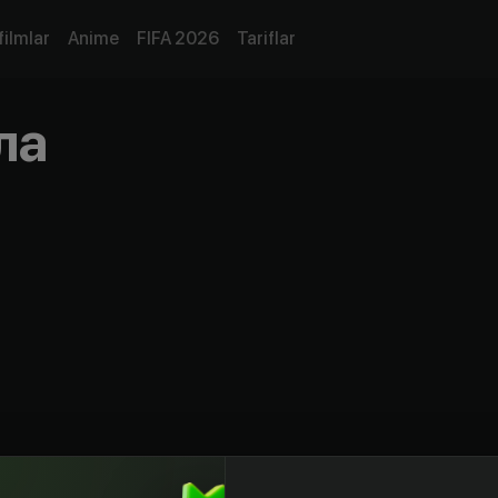
filmlar
Anime
FIFA 2026
Tariflar
ла