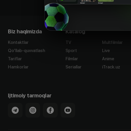
Biz haqimizda
Katalog
Kontaktlar
TV
Multfilmlar
Qo'llab-quvvatlash
Sport
Live
Tariflar
Filmlar
Anime
Hamkorlar
Seriallar
iTrack.uz
Ijtimoiy tarmoqlar