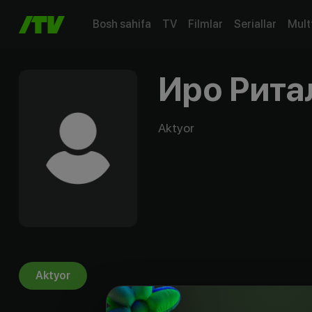
Bosh sahifa
TV
Filmlar
Seriallar
Mult
Иро Рита
Aktyor
Aktyor