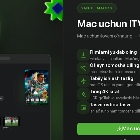
YANGI · MACOS
Mac uchun iT
Mac uchun ilovani o'rnating — 
Filmlarni yuklab oling
Filmlar va seriallarni Mac'in
Oflayn tomosha qiling
Internetsiz ham tomosha qil
Tabiiy ishlash tezligi
macOS uchun yaratilgan silliq
Tiniq 4K sifat
HDR qo'llab-quvvatlashi bilan
Tasvir ustida tasvir
Ishlаб turib ham tomosha qil
Mac uc