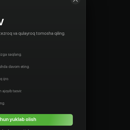
V
tezroq va qulayroq tomosha qiling.
gizga saqlang.
ishda davom eting.
 ijro.
 ajoyib tasvir.
ing.
hun yuklab olish