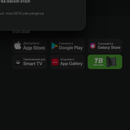
da davom etish
ud · macOS 12 yoki yangiroq
Ilovalar