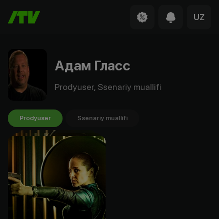
UZ
Адам Гласс
Prodyuser, Ssenariy muallifi
Prodyuser
Ssenariy muallifi