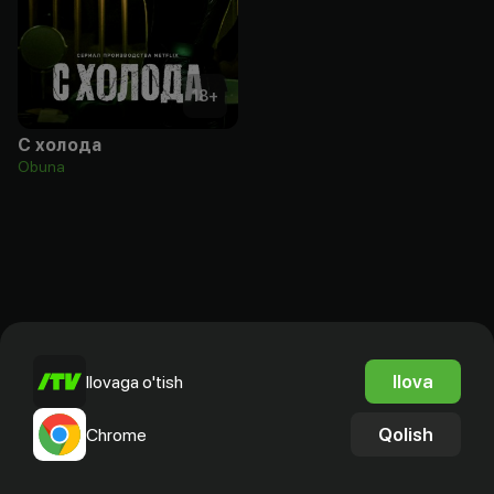
18
+
С холода
Obuna
Ilova
Ilovaga o'tish
Qolish
Chrome