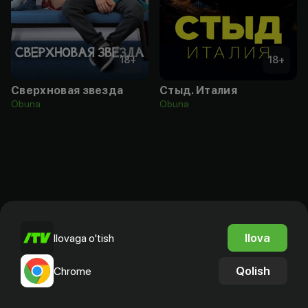
18
+
18
+
Сверхновая звезда
Стыд. Италия
Obuna
Obuna
Ilova
Ilovaga o'tish
Qolish
Chrome