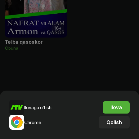
16
+
Telba qasoskor
Obuna
Ilova
Ilovaga o'tish
Qolish
Chrome