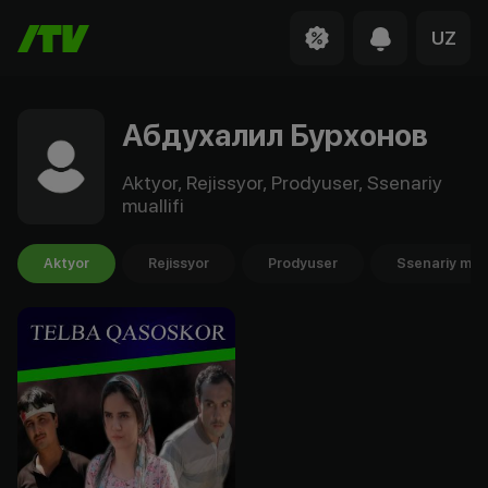
UZ
Абдухалил Бурхонов
Aktyor, Rejissyor, Prodyuser, Ssenariy
muallifi
Aktyor
Rejissyor
Prodyuser
Ssenariy mual