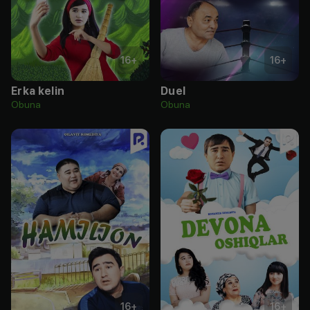
16
+
16
+
Erka kelin
Duel
Obuna
Obuna
16
+
16
+