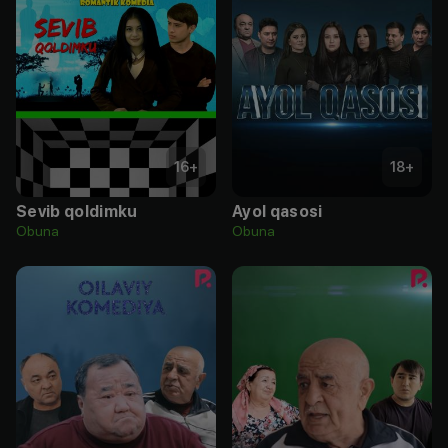
16
+
18
+
Sevib qoldimku
Ayol qasosi
Obuna
Obuna