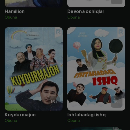
Hamilion
Devona oshiqlar
Obuna
Obuna
16
+
16
+
Kuydurmajon
Ishtahadagi ishq
Obuna
Obuna