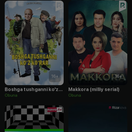
16
+
16
+
Boshga tushganni ko'z ko'rar
Makkora (milliy serial)
Obuna
Obuna