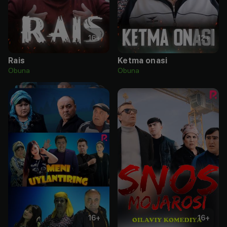
16
+
12
+
Rais
Ketma onasi
Obuna
Obuna
16
+
16
+