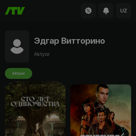
UZ
Эдгар Витторино
Aktyor
Aktyor