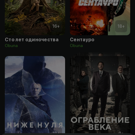
16
+
18
+
Сто лет одиночества
Сентауро
Obuna
Obuna
18
+
0
+