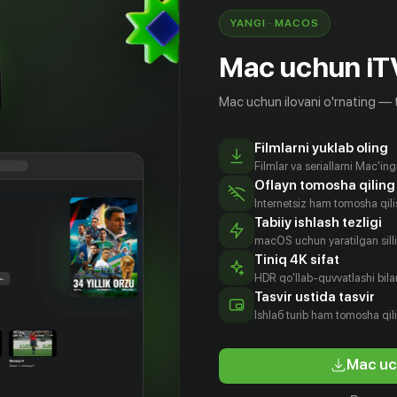
YANGI · MACOS
Mac uchun iT
Mac uchun ilovani o'rnating — 
Filmlarni yuklab oling
Filmlar va seriallarni Mac'in
Oflayn tomosha qiling
Internetsiz ham tomosha qil
Tabiiy ishlash tezligi
macOS uchun yaratilgan silliq
Tiniq 4K sifat
HDR qo'llab-quvvatlashi bilan
Tasvir ustida tasvir
16
+
Ishlаб turib ham tomosha qil
Mac uc