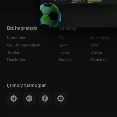
Biz haqimizda
Katalog
Kontaktlar
TV
Multfilmlar
Qo'llab-quvvatlash
Sport
Live
Tariflar
Filmlar
Anime
Hamkorlar
Seriallar
iTrack.uz
Ijtimoiy tarmoqlar