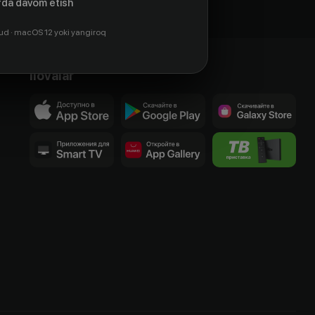
da davom etish
ud · macOS 12 yoki yangiroq
Ilovalar