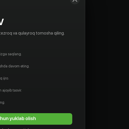
V
tezroq va qulayroq tomosha qiling.
gizga saqlang.
ishda davom eting.
 ijro.
 ajoyib tasvir.
ing.
hun yuklab olish