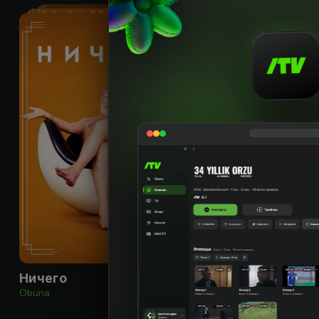
18
+
Ничего
Качорра
Obuna
Obuna