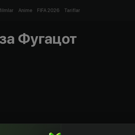
filmlar
Anime
FIFA 2026
Tariflar
за Фугацот