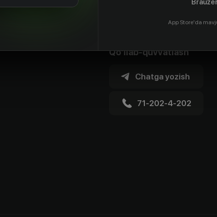
Brauzer
App Store'da mavj
Qo'llab-quvvatlash
Chatga yozish
71-202-4-202