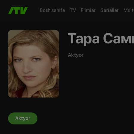
Bosh sahifa
TV
Filmlar
Seriallar
Mult
Тара Сам
Aktyor
Aktyor