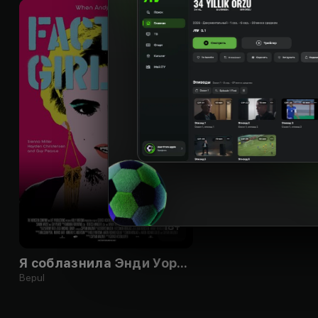
18
+
Я соблазнила Энди Уорхола
Bepul