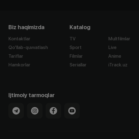
Biz haqimizda
Katalog
Kontaktlar
TV
Multfilmlar
Qo'llab-quvvatlash
Sport
Live
Tariflar
Filmlar
Anime
Hamkorlar
Seriallar
iTrack.uz
Ijtimoiy tarmoqlar