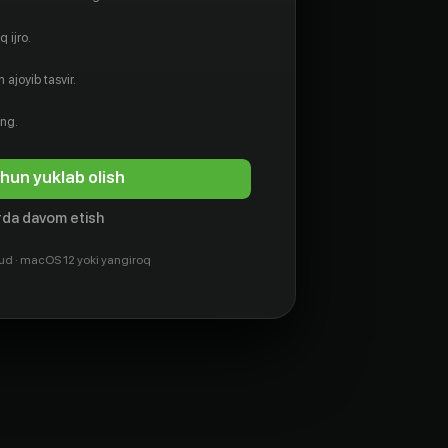
 ijro.
 ajoyib tasvir.
ing.
hun yuklab olish
da davom etish
ud · macOS 12 yoki yangiroq