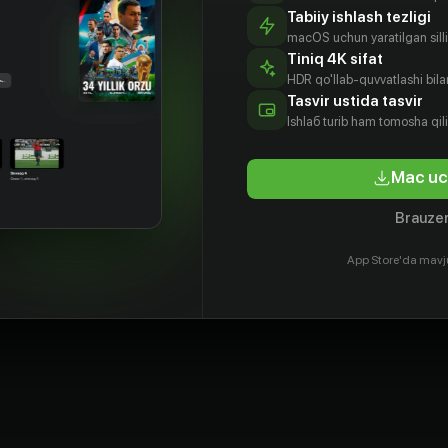
Tabiiy ishlash tezligi
macOS uchun yaratilgan silliq
Tiniq 4K sifat
HDR qo'llab-quvvatlashi bilan
Tasvir ustida tasvir
Ishlаб turib ham tomosha qil
Mac uc
Brauzer
App Store'da mavj