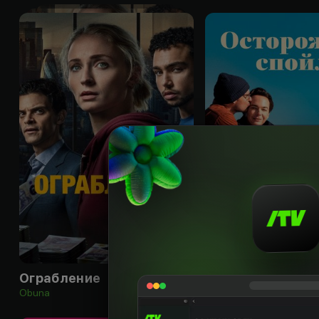
18
+
Ограбление
Осторожно, спой
Obuna
Obuna