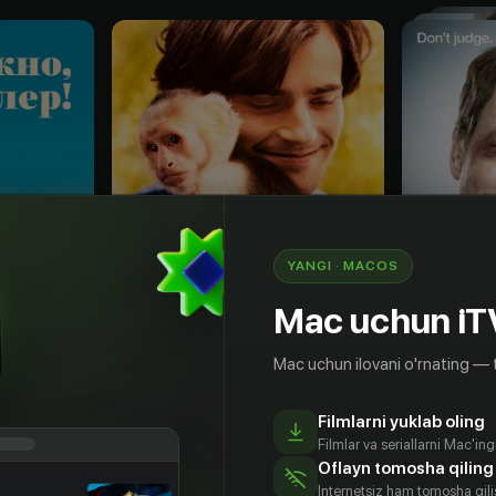
YANGI · MACOS
Mac uchun iT
Mac uchun ilovani o'rnating — 
18
+
13
+
Filmlarni yuklab oling
лер!
Джиджи и Нэйт
Рейк
Filmlar va seriallarni Mac'in
Obuna
Obuna
Oflayn tomosha qiling
Internetsiz ham tomosha qil