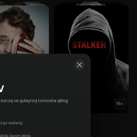
V
tezroq va qulayroq tomosha qiling.
18
+
16
+
Сталкер
gizga saqlang.
Bepul
ishda davom eting.