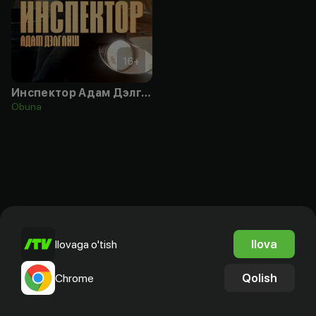
16
+
Инспектор Адам Дэлглиш
Obuna
Ilova
Ilovaga o'tish
Qolish
Chrome