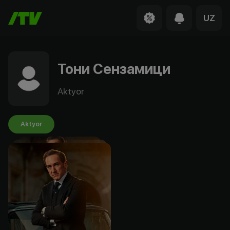
UZ
Тони Сензамици
Aktyor
Aktyor