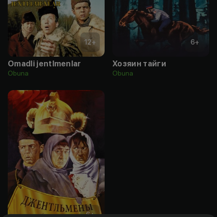
12
+
6
+
Omadli jentlmenlar
Хозяин тайги
Obuna
Obuna
6
+