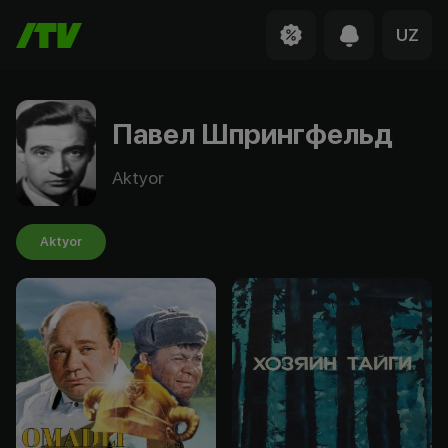
UZ
Павел Шпрингфельд
Aktyor
Aktyor