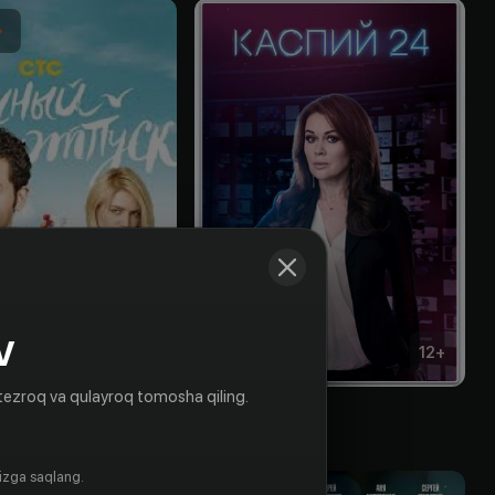
V
18
+
12
+
tezroq va qulayroq tomosha qiling.
отпуск
Каспий 24
Obuna
gizga saqlang.