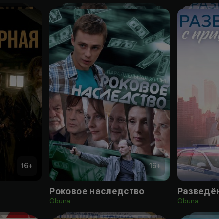
16
+
16
+
Роковое наследство
Разведё
Obuna
Obuna