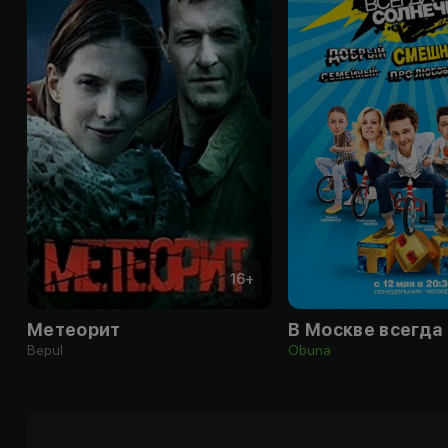
16
+
Метеорит
Bepul
Obuna