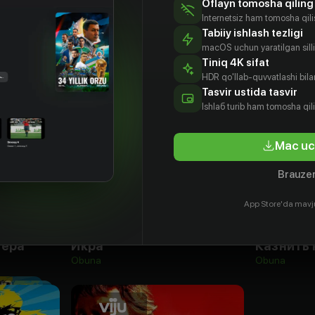
Oflayn tomosha qiling
Internetsiz ham tomosha qil
Tabiiy ishlash tezligi
macOS uchun yaratilgan silliq
Tiniq 4K sifat
HDR qo'llab-quvvatlashi bilan
Tasvir ustida tasvir
Ishlаб turib ham tomosha qil
Mac uc
Brauzer
App Store'da mavj
16
+
16
+
мера
Икра
Obuna
Obuna