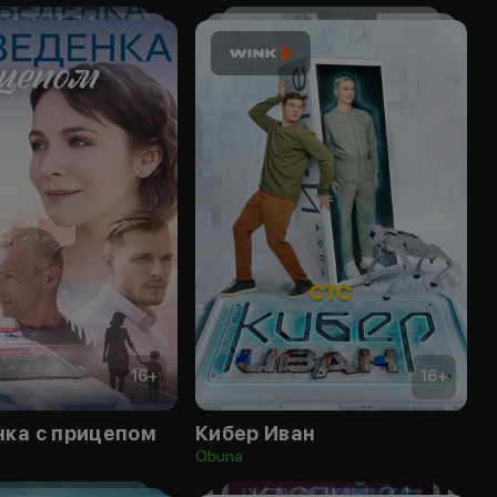
16
+
16
+
нка с прицепом
Кибер Иван
Obuna