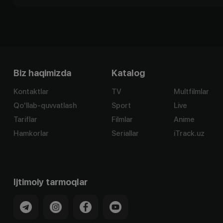
Biz haqimizda
Katalog
Kontaktlar
TV
Multfilmlar
Qo'llab-quvvatlash
Sport
Live
Tariflar
Filmlar
Anime
Hamkorlar
Seriallar
iTrack.uz
Ijtimoiy tarmoqlar