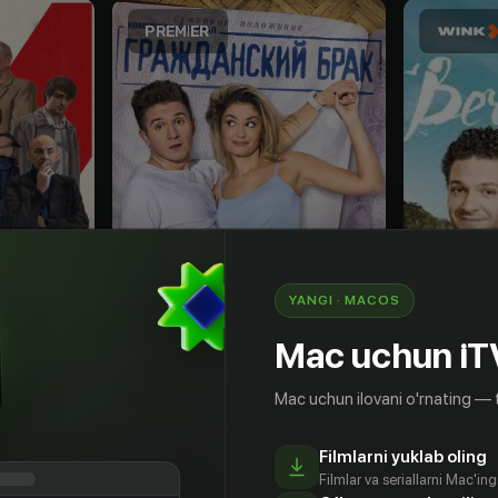
YANGI · MACOS
Mac uchun iT
18
+
16
+
Mac uchun ilovani o'rnating — 
Гражданский брак
Вечный 
Obuna
Obuna
Filmlarni yuklab oling
Filmlar va seriallarni Mac'in