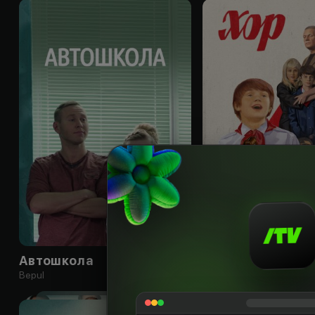
12
+
Автошкола
Хор
Bepul
Obuna