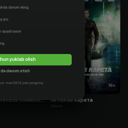
ishda davom eting.
 ijro.
 ajoyib tasvir.
ing.
hun yuklab olish
da davom etish
ud · macOS 12 yoki yangiroq
18
+
16
+
Казнить нельзя помиловать
Зеленая карета
Obuna