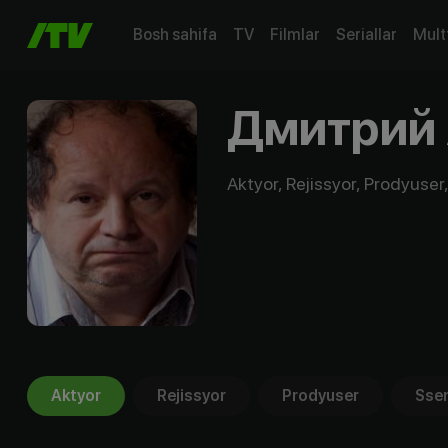
Bosh sahifa
TV
Filmlar
Seriallar
Mult
Дмитрий 
Aktyor, Rejissyor, Prodyuser,
Aktyor
Rejissyor
Prodyuser
Ssen