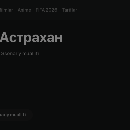
filmlar
Anime
FIFA 2026
Tariflar
Астрахан
 Ssenariy muallifi
ariy muallifi