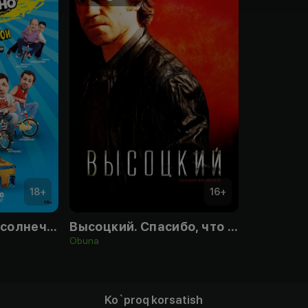
18
+
16
+
В Москве всегда солнечно
Высоцкий. Спасибо, что живой
Obuna
Ko`proq korsatish