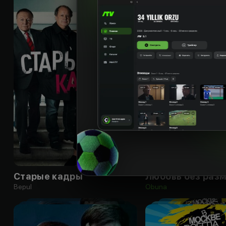
16
+
Старые кадры
Любовь без раз
Bepul
Obuna