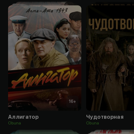
16
+
Аллигатор
Чудотворная
Obuna
Obuna