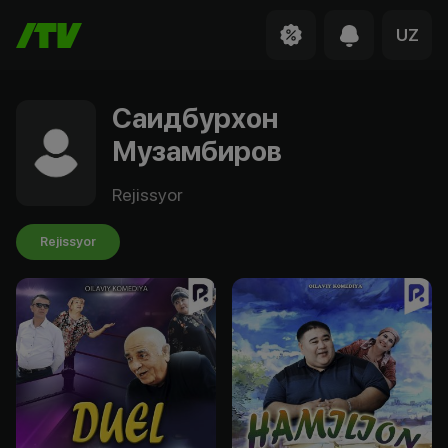
UZ
Саидбурхон
Музамбиров
Rejissyor
Rejissyor