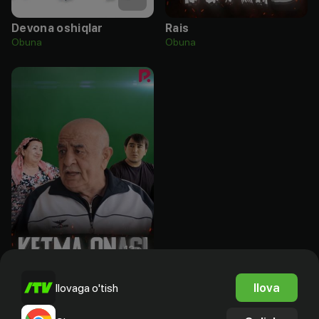
Devona oshiqlar
Rais
Obuna
Obuna
12
+
Ketma onasi
Ilova
Ilovaga o'tish
Obuna