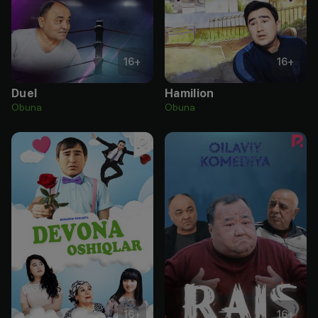
16
+
16
+
Duel
Hamilion
Obuna
Obuna
16
+
16
+