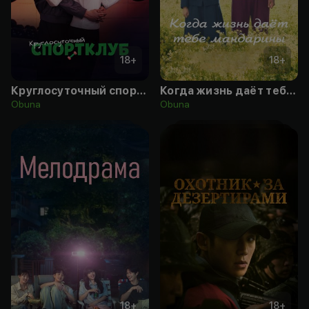
18
+
18
+
Круглосуточный спортклуб
Когда жизнь даёт тебе мандарины
Obuna
Obuna
18
+
18
+