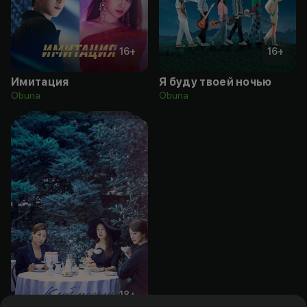
16
+
16
+
Имитация
Я буду твоей ночью
Obuna
Obuna
18
+