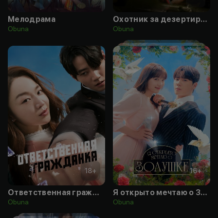
Мелодрама
Охотник за дезертирами
Obuna
Obuna
18
+
16
+
Ответственная гражданка
Я открыто мечтаю о Золушке
Obuna
Obuna