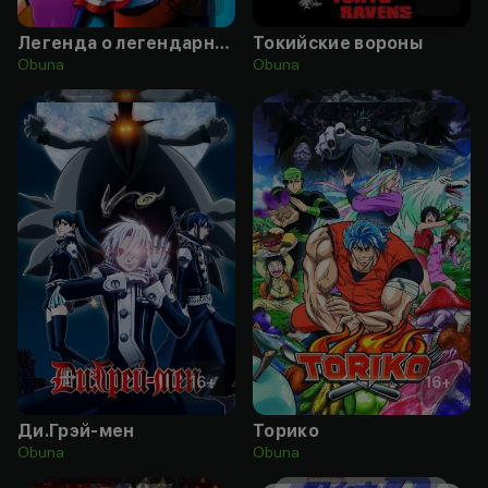
Легенда о легендарных героях
Токийские вороны
Obuna
Obuna
16
+
16
+
Ди.Грэй-мен
Торико
Obuna
Obuna