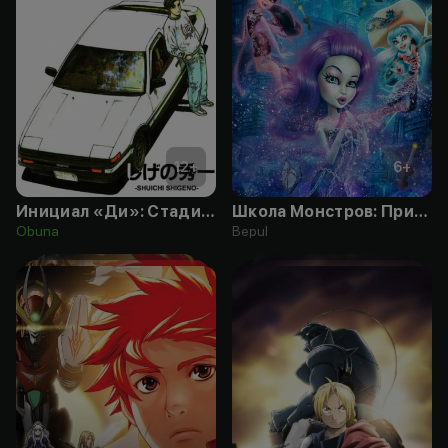
12
+
6
+
Инициал «Ди»: Стадия третья
Школа Монстров: Призрачно
Obuna
Bepul