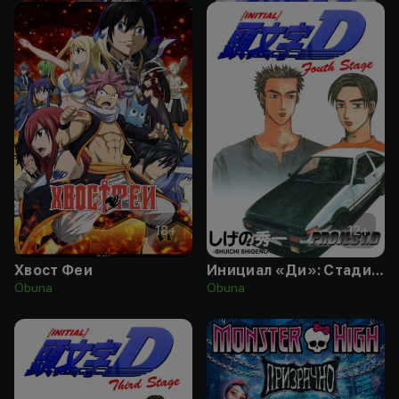
18
+
12
+
Хвост Феи
Инициал «Ди»: Стадия четвертая
Obuna
Obuna