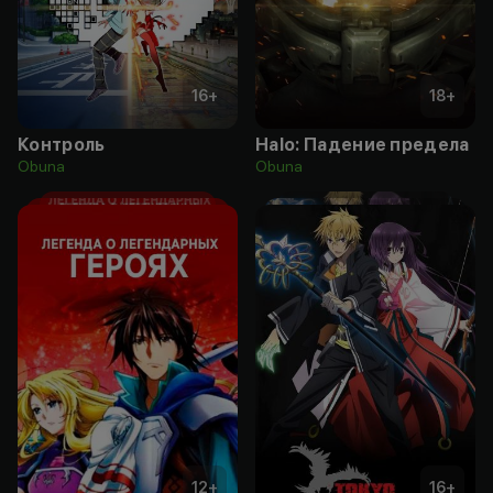
16
+
18
+
Контроль
Halo: Падение предела
Obuna
Obuna
12
+
16
+