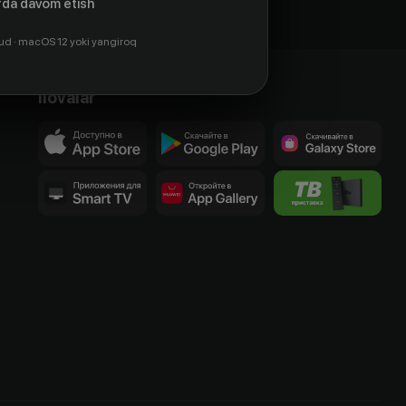
da davom etish
ud · macOS 12 yoki yangiroq
Ilovalar