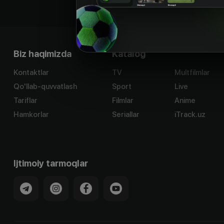
Biz haqimizda
Katalog
Kontaktlar
TV
Multfilmlar
Qo'llab-quvvatlash
Sport
Live
Tariflar
Filmlar
Anime
Hamkorlar
Seriallar
iTrack.uz
Ijtimoiy tarmoqlar