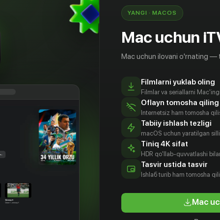
YANGI · MACOS
Mac uchun iT
Mac uchun ilovani o'rnating — 
Filmlarni yuklab oling
Filmlar va seriallarni Mac'in
Oflayn tomosha qiling
Internetsiz ham tomosha qil
Tabiiy ishlash tezligi
macOS uchun yaratilgan silliq
Tiniq 4K sifat
HDR qo'llab-quvvatlashi bilan
Tasvir ustida tasvir
Ishlаб turib ham tomosha qil
Mac uc