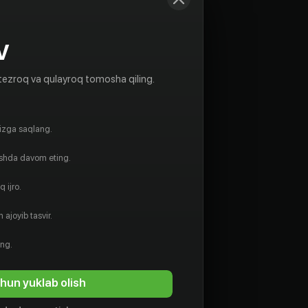
V
tezroq va qulayroq tomosha qiling.
gizga saqlang.
ishda davom eting.
 ijro.
 ajoyib tasvir.
ing.
hun yuklab olish