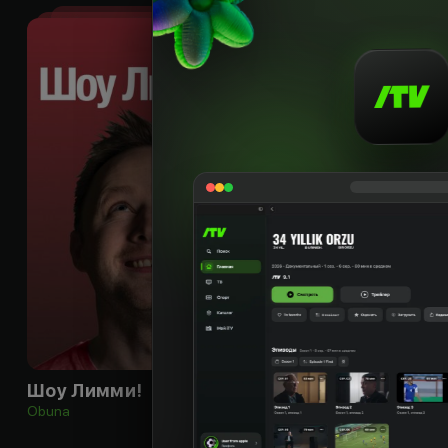
16
+
Шоу Лимми!
Obuna