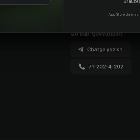
Brauzer
App Store'da mavj
Qo'llab-quvvatlash
Chatga yozish
71-202-4-202