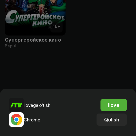
16
+
Супергеройское кино
Bepul
Ilova
Ilovaga o'tish
Qolish
Chrome