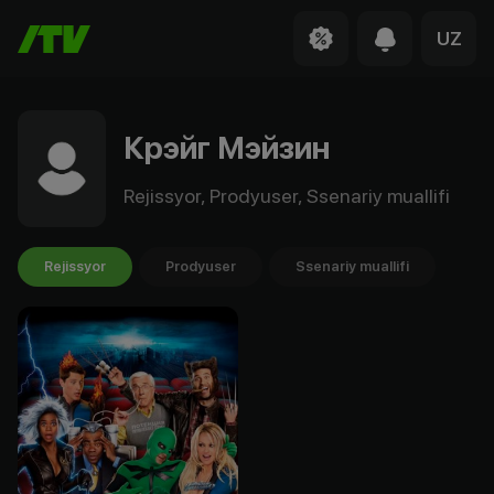
UZ
Крэйг Мэйзин
Rejissyor, Prodyuser, Ssenariy muallifi
Rejissyor
Prodyuser
Ssenariy muallifi