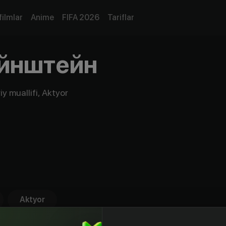
filmlar
Anime
FIFA 2026
Tariflar
йнштейн
y muallifi, Aktyor
Aktyor