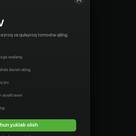
V
tezroq va qulayroq tomosha qiling.
gizga saqlang.
ishda davom eting.
 ijro.
 ajoyib tasvir.
ing.
hun yuklab olish