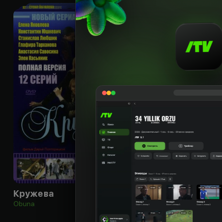
18
+
Кружева
Obuna