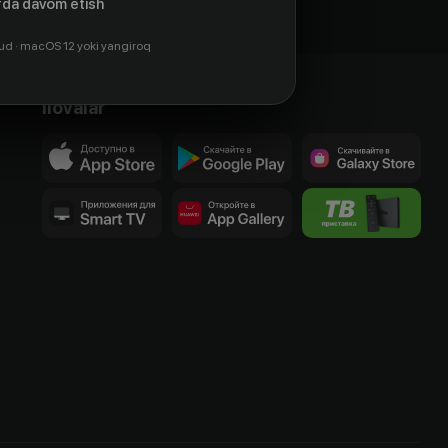
da davom etish
ud · macOS 12 yoki yangiroq
Ilovalar