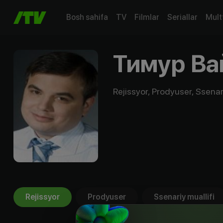
Bosh sahifa
TV
Filmlar
Seriallar
Mult
Тимур Ва
Rejissyor, Prodyuser, Ssenari
Rejissyor
Prodyuser
Ssenariy muallifi