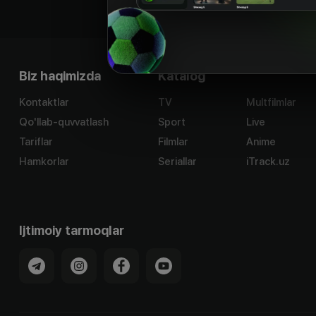
Biz haqimizda
Katalog
Kontaktlar
TV
Multfilmlar
Qo'llab-quvvatlash
Sport
Live
Tariflar
Filmlar
Anime
Hamkorlar
Seriallar
iTrack.uz
Ijtimoiy tarmoqlar