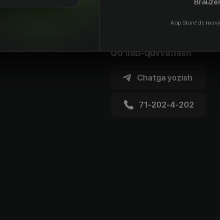
Brauzer
App Store'da mavj
Qo'llab-quvvatlash
Chatga yozish
71-202-4-202