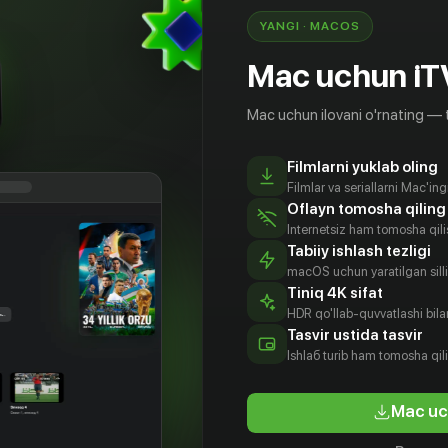
YANGI · MACOS
Mac uchun iT
Mac uchun ilovani o'rnating — 
Filmlarni yuklab oling
Filmlar va seriallarni Mac'in
Oflayn tomosha qiling
Internetsiz ham tomosha qil
Tabiiy ishlash tezligi
macOS uchun yaratilgan silliq
Tiniq 4K sifat
HDR qo'llab-quvvatlashi bilan
Tasvir ustida tasvir
Ishlаб turib ham tomosha qil
Mac uc