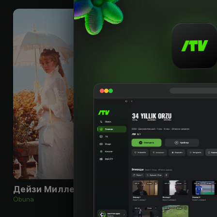
12
+
Дейзи Миллер
Джиперс Крипер
Obuna
Obuna