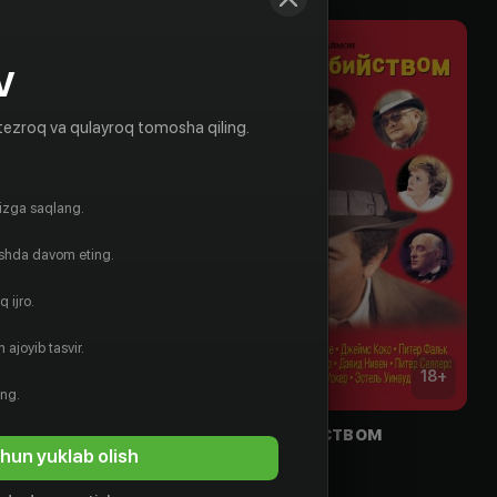
V
tezroq va qulayroq tomosha qiling.
gizga saqlang.
ishda davom eting.
 ijro.
 ajoyib tasvir.
16
+
18
+
ing.
Ужин с убийством
hun yuklab olish
Obuna