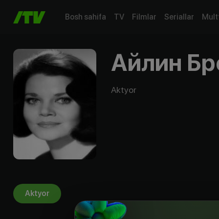
Bosh sahifa
TV
Filmlar
Seriallar
Mult
Айлин Бр
Aktyor
Aktyor