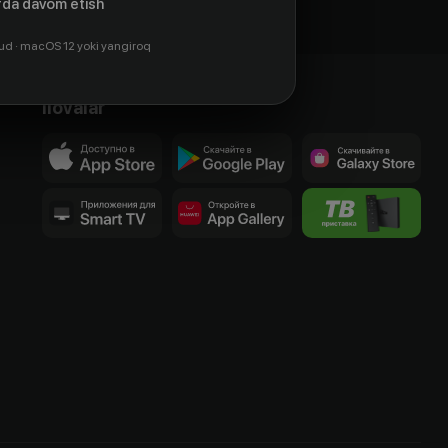
da davom etish
ud · macOS 12 yoki yangiroq
Ilovalar