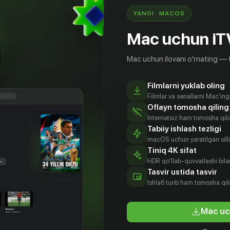
YANGI · MACOS
Mac uchun iT
Mac uchun ilovani o'rnating — 
Filmlarni yuklab oling
Filmlar va seriallarni Mac'in
Oflayn tomosha qiling
Internetsiz ham tomosha qil
Tabiiy ishlash tezligi
macOS uchun yaratilgan silliq
Tiniq 4K sifat
HDR qo'llab-quvvatlashi bilan
Tasvir ustida tasvir
0
+
6
+
Ishlаб turib ham tomosha qil
с
Афера
Улика
Mac uc
Bepul
Obuna