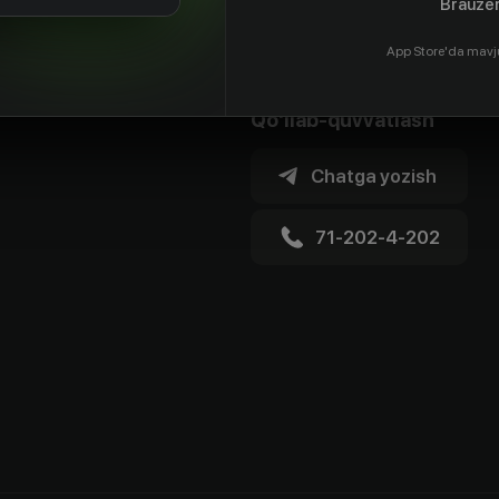
Brauzer
App Store'da mavj
Qo'llab-quvvatlash
Chatga yozish
71-202-4-202