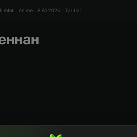
filmlar
Anime
FIFA 2026
Tariflar
еннан