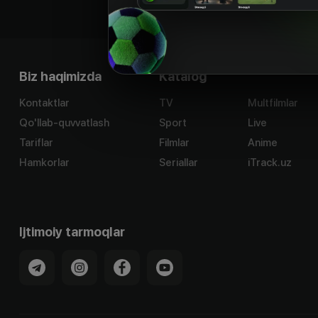
Biz haqimizda
Katalog
Kontaktlar
TV
Multfilmlar
Qo'llab-quvvatlash
Sport
Live
Tariflar
Filmlar
Anime
Hamkorlar
Seriallar
iTrack.uz
Ijtimoiy tarmoqlar