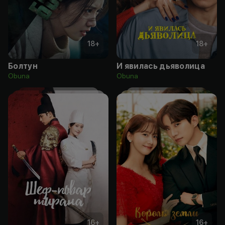
18
+
18
+
Болтун
И явилась дьяволица
Obuna
Obuna
16
+
16
+