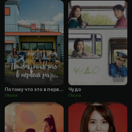
16
+
16
+
Потому что это в первый раз
Чудо
Obuna
Obuna