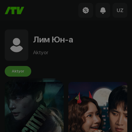
UZ
Лим Юн-а
Aktyor
Aktyor