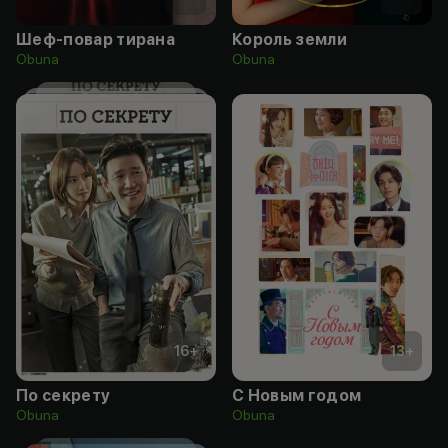
Шеф-повар тирана
Король земли
Obuna
Obuna
16
+
13
+
По секрету
С Новым годом
Obuna
Obuna