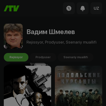
UZ
Вадим Шмелев
Rejissyor, Prodyuser, Ssenariy muallifi
Rejissyor
Prodyuser
Ssenariy muallifi