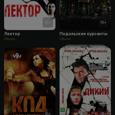
16
+
18
+
Лектор
Подольские курсанты
Obuna
Obuna
16
+
16
+