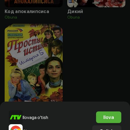
Код апокалипсиса
Дикий
Obuna
Obuna
12
+
Простые истины
Ilova
Ilovaga o'tish
Bepul