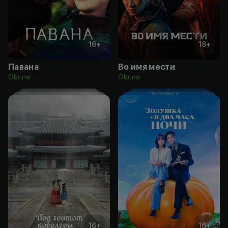
16
+
18
+
Павана
Во имя мести
Obuna
Obuna
16
+
16
+