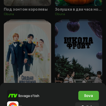
Под зонтом королевы
Золушка в два часа ночи
Obuna
Obuna
16
+
18
+
Свадьба невозможна
Школа; Фронт
Ilova
Ilovaga o'tish
Obuna
Obuna