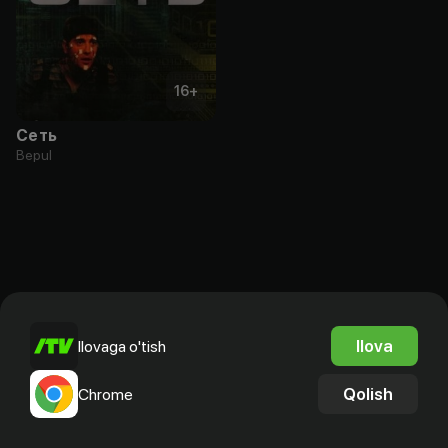
16
+
Сеть
Bepul
Ilova
Ilovaga o'tish
Qolish
Chrome