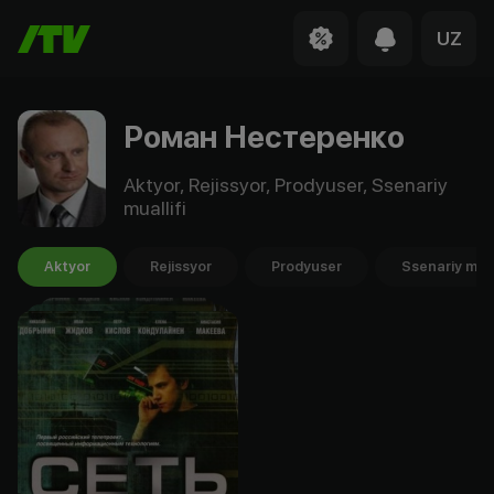
UZ
Роман Нестеренко
Aktyor, Rejissyor, Prodyuser, Ssenariy
muallifi
Aktyor
Rejissyor
Prodyuser
Ssenariy mual