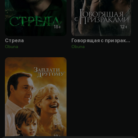
18
+
12
+
Стрела
Говорящая с призраками
Obuna
Obuna
18
+