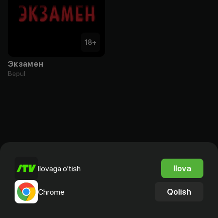
18
+
Экзамен
Bepul
Ilova
Ilovaga o'tish
Qolish
Chrome