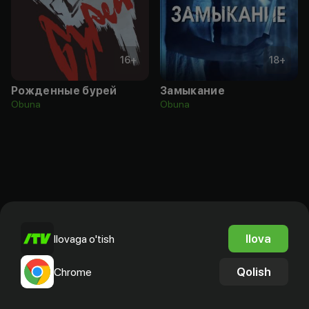
16
+
18
+
Рожденные бурей
Замыкание
Obuna
Obuna
Ilova
Ilovaga o'tish
Qolish
Chrome