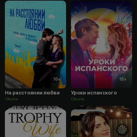
16
+
18
+
На расстоянии любви
Уроки испанского
Obuna
Obuna