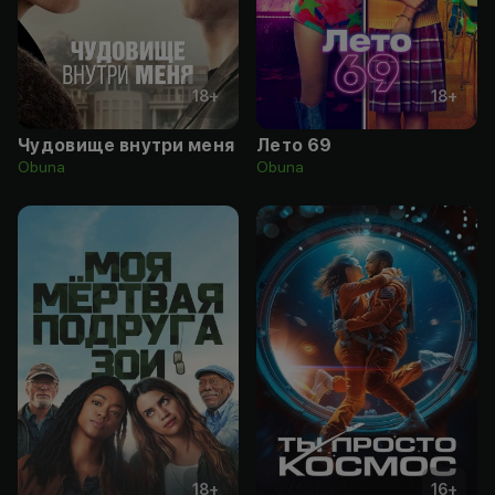
18
+
18
+
Чудовище внутри меня
Лето 69
Obuna
Obuna
18
+
16
+