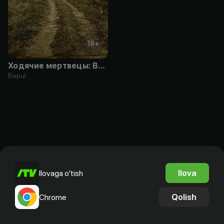
18
+
Ходячие мертвецы: Вэб-эпизоды
Bepul
Ilova
Ilovaga o'tish
Qolish
Chrome