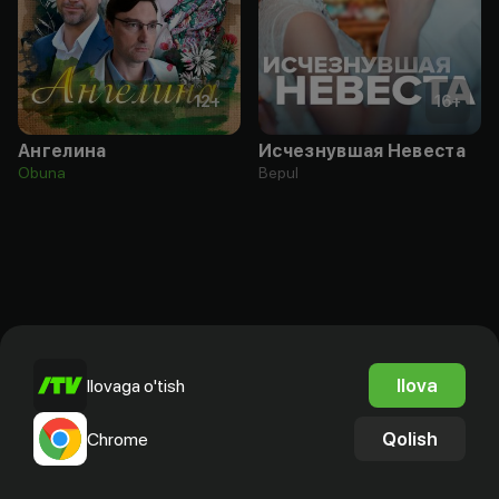
12
+
16
+
Ангелина
Исчезнувшая Невеста
Obuna
Bepul
Ilova
Ilovaga o'tish
Qolish
Chrome