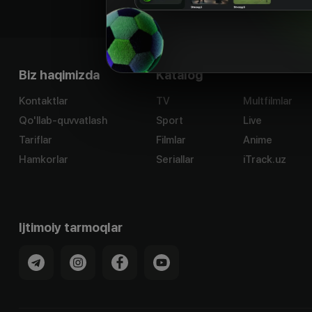
Biz haqimizda
Katalog
Kontaktlar
TV
Multfilmlar
Qo'llab-quvvatlash
Sport
Live
Tariflar
Filmlar
Anime
Hamkorlar
Seriallar
iTrack.uz
Ijtimoiy tarmoqlar