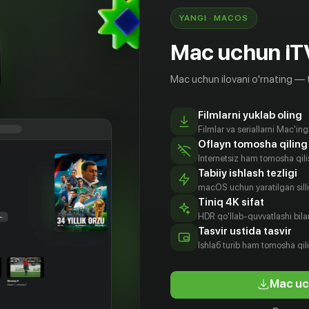
YANGI · MACOS
Mac uchun iT
Mac uchun ilovani o'rnating — 
Filmlarni yuklab oling
Filmlar va seriallarni Mac'in
Oflayn tomosha qiling
Internetsiz ham tomosha qil
Tabiiy ishlash tezligi
macOS uchun yaratilgan silliq
Tiniq 4K sifat
HDR qo'llab-quvvatlashi bilan
Tasvir ustida tasvir
6
+
16
+
Ishlаб turib ham tomosha qil
Эспен в поисках Золотого замка
Магнус
Mac uc
Obuna