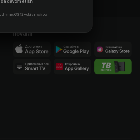
da davom etish
ud · macOS 12 yoki yangiroq
Ilovalar