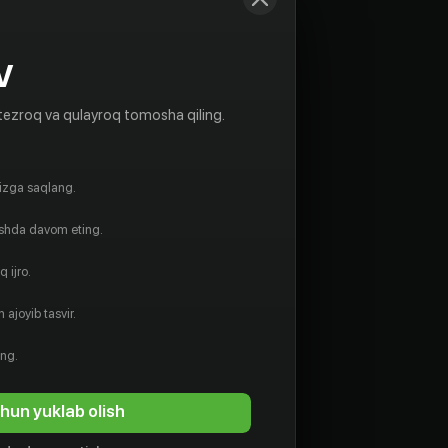
V
tezroq va qulayroq tomosha qiling.
gizga saqlang.
ishda davom eting.
 ijro.
 ajoyib tasvir.
ing.
hun yuklab olish