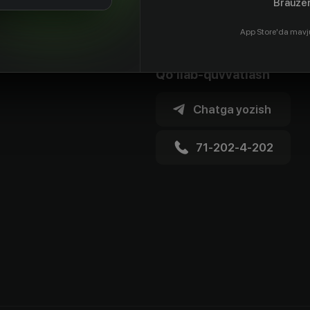
Brauzer
App Store'da mavj
Qo'llab-quvvatlash
Chatga yozish
71-202-4-202