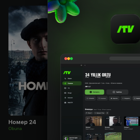
18
+
Номер 24
Obuna
Obuna