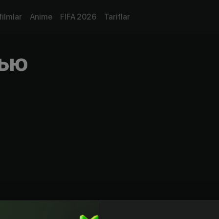
filmlar
Anime
FIFA 2026
Tariflar
вью