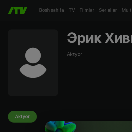
Bosh sahifa
TV
Filmlar
Seriallar
Mult
Эрик Хи
Aktyor
Aktyor