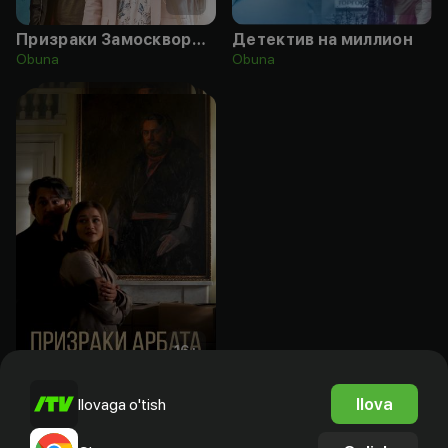
Призраки Замоскворечья
Детектив на миллион
Obuna
Obuna
16
+
Призраки Арбата
Ilova
Ilovaga o'tish
Obuna