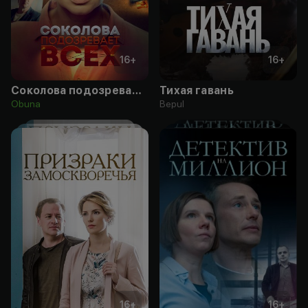
16
+
16
+
Соколова подозревает всех
Тихая гавань
Obuna
Bepul
16
+
16
+