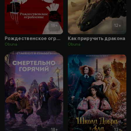
16
+
12
+
Рождественское ограбление
Как приручить дракона
Obuna
Obuna
18
+
13
+