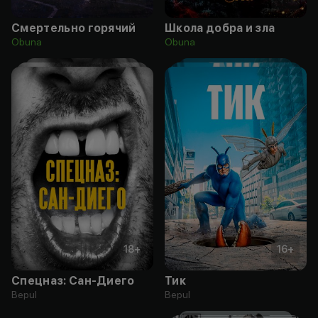
Смертельно горячий
Школа добра и зла
Obuna
Obuna
18
+
16
+
Спецназ: Сан-Диего
Тик
Bepul
Bepul