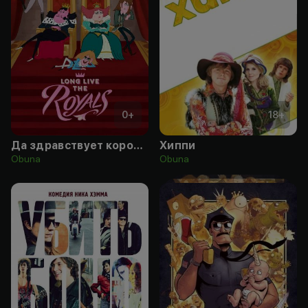
0
+
18
+
Да здравствует королевская семья
Хиппи
Obuna
Obuna