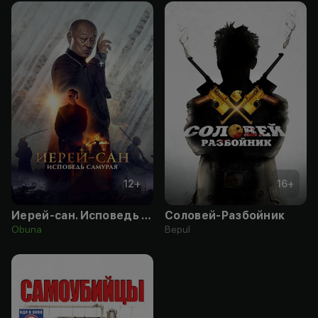
12
+
16
+
Иерей-сан. Исповедь самурая
Соловей-Разбойник
Obuna
Bepul