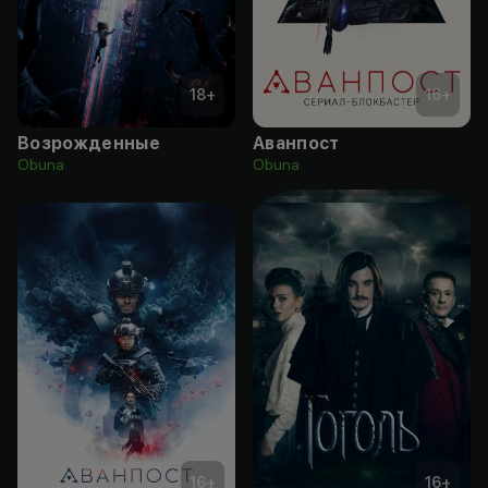
18
+
16
+
Возрожденные
Аванпост
Obuna
Obuna
16
+
16
+