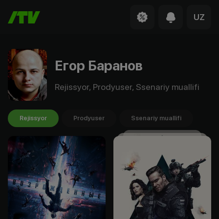
UZ
Егор Баранов
Rejissyor, Prodyuser, Ssenariy muallifi
Rejissyor
Prodyuser
Ssenariy muallifi