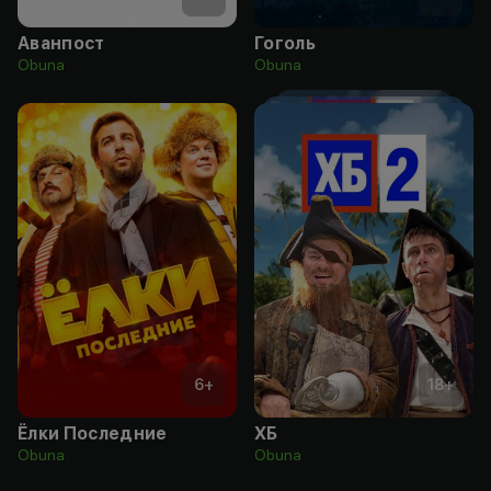
Аванпост
Гоголь
Obuna
Obuna
6
+
18
+
Ёлки Последние
ХБ
Obuna
Obuna