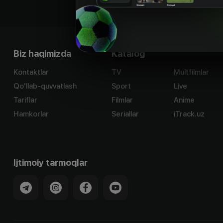
Biz haqimizda
Katalog
Kontaktlar
TV
Multfilmlar
Qo'llab-quvvatlash
Sport
Live
Tariflar
Filmlar
Anime
Hamkorlar
Seriallar
iTrack.uz
Ijtimoiy tarmoqlar