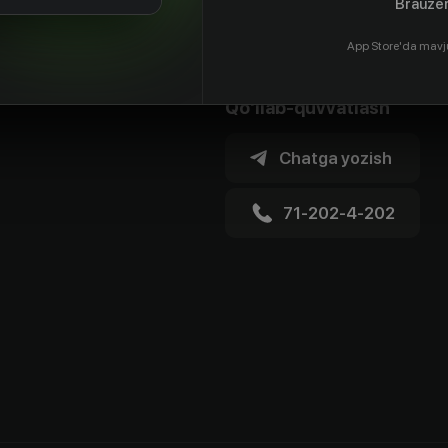
Brauzer
App Store'da mavj
Qo'llab-quvvatlash
Chatga yozish
71-202-4-202