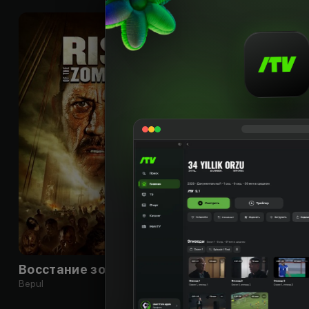
18
+
Восстание зомби
Опасный рейс
Bepul
Bepul