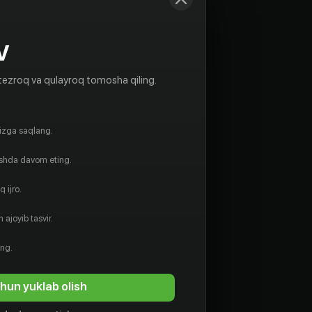
V
tezroq va qulayroq tomosha qiling.
gizga saqlang.
ishda davom eting.
 ijro.
 ajoyib tasvir.
ing.
hun yuklab olish