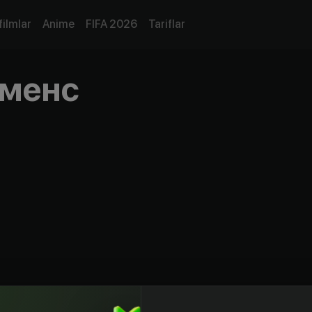
filmlar
Anime
FIFA 2026
Tariflar
еменс