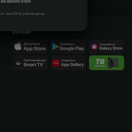
da davom etish
ud · macOS 12 yoki yangiroq
Ilovalar