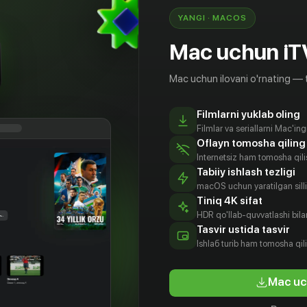
YANGI · MACOS
Mac uchun iT
Mac uchun ilovani o'rnating — 
Filmlarni yuklab oling
Filmlar va seriallarni Mac'in
Oflayn tomosha qiling
Internetsiz ham tomosha qil
Tabiiy ishlash tezligi
macOS uchun yaratilgan silliq
Tiniq 4K sifat
HDR qo'llab-quvvatlashi bilan
Tasvir ustida tasvir
16
+
Ishlаб turib ham tomosha qil
Mac uc