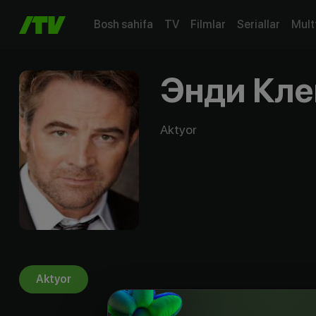
Bosh sahifa
TV
Filmlar
Seriallar
Mult
Энди Кл
Aktyor
Aktyor