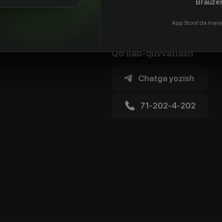
Brauzer
App Store'da mavj
Qo'llab-quvvatlash
Chatga yozish
71-202-4-202