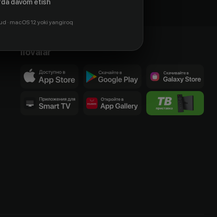
da davom etish
ud · macOS 12 yoki yangiroq
Ilovalar