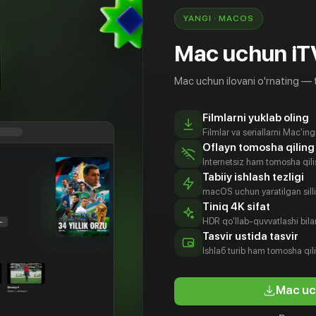
YANGI · MACOS
Mac uchun iT
Mac uchun ilovani o'rnating — 
Filmlarni yuklab oling
Filmlar va seriallarni Mac'in
Oflayn tomosha qiling
Internetsiz ham tomosha qil
Tabiiy ishlash tezligi
macOS uchun yaratilgan silliq
Tiniq 4K sifat
HDR qo'llab-quvvatlashi bilan
Tasvir ustida tasvir
Ishlаб turib ham tomosha qil
Mac uc