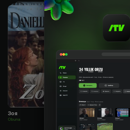
16
+
Зоя
Obuna