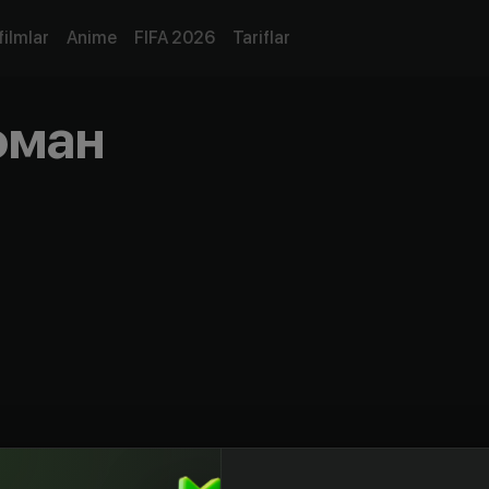
filmlar
Anime
FIFA 2026
Tariflar
фман