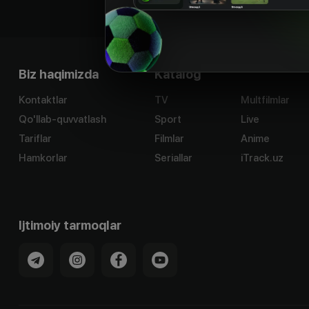
Biz haqimizda
Katalog
Kontaktlar
TV
Multfilmlar
Qo'llab-quvvatlash
Sport
Live
Tariflar
Filmlar
Anime
Hamkorlar
Seriallar
iTrack.uz
Ijtimoiy tarmoqlar