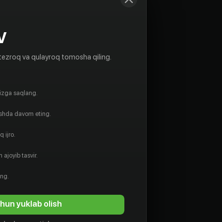
V
tezroq va qulayroq tomosha qiling.
gizga saqlang.
ishda davom eting.
 ijro.
 ajoyib tasvir.
ing.
hun yuklab olish