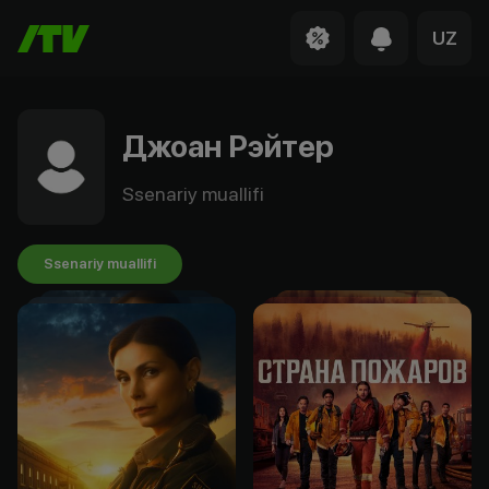
UZ
Джоан Рэйтер
Ssenariy muallifi
Ssenariy muallifi