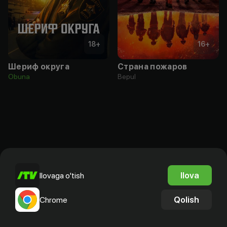
18
+
16
+
Шериф округа
Страна пожаров
Obuna
Bepul
Ilova
Ilovaga o'tish
Qolish
Chrome