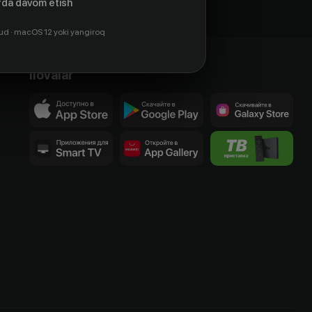
da davom etish
ud · macOS 12 yoki yangiroq
Ilovalar