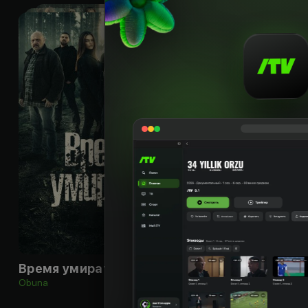
16
+
Время умирать
Obuna