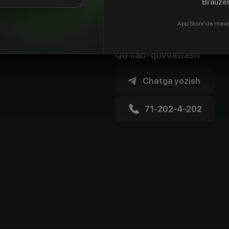
Brauzer
App Store'da mavj
Qo'llab-quvvatlash
Chatga yozish
71-202-4-202