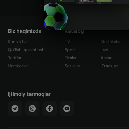
Biz haqimizda
Katalog
Kontaktlar
TV
Multfilmlar
Qo'llab-quvvatlash
Sport
Live
Tariflar
Filmlar
Anime
Hamkorlar
Seriallar
iTrack.uz
Ijtimoiy tarmoqlar