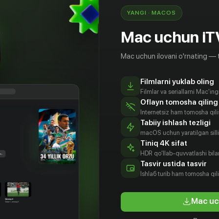
YANGI · MACOS
Mac uchun iT
Mac uchun ilovani o'rnating — 
Filmlarni yuklab oling
Filmlar va seriallarni Mac'in
Oflayn tomosha qiling
Internetsiz ham tomosha qil
Tabiiy ishlash tezligi
macOS uchun yaratilgan silliq
Tiniq 4K sifat
HDR qo'llab-quvvatlashi bilan
Tasvir ustida tasvir
Ishlаб turib ham tomosha qil
Mac uc