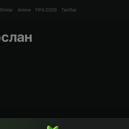
filmlar
Anime
FIFA 2026
Tariflar
рслан