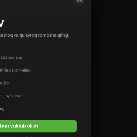
V
tezroq va qulayroq tomosha qiling.
gizga saqlang.
ishda davom eting.
 ijro.
 ajoyib tasvir.
ing.
hun yuklab olish