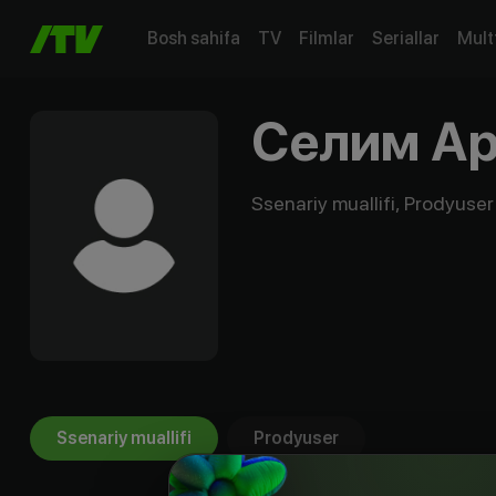
Bosh sahifa
TV
Filmlar
Seriallar
Mult
Селим А
Ssenariy muallifi, Prodyuser
Ssenariy muallifi
Prodyuser