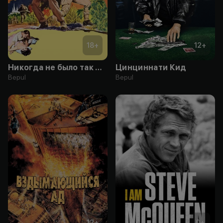
18
+
12
+
Никогда не было так мало
Цинциннати Кид
Bepul
Bepul
12
+
0
+