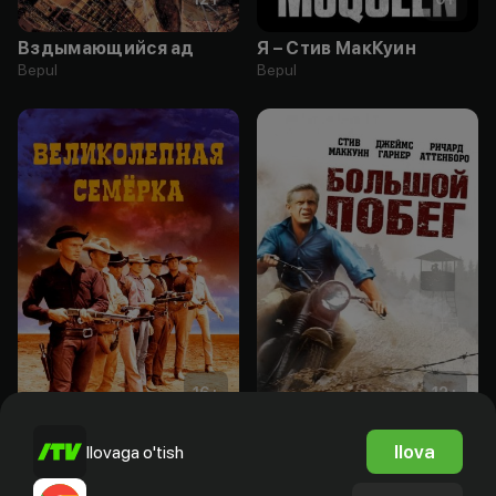
Вздымающийся ад
Я – Стив МакКуин
Bepul
Bepul
16
+
12
+
Великолепная семерка
Большой побег
Ilova
Ilovaga o'tish
Bepul
Bepul