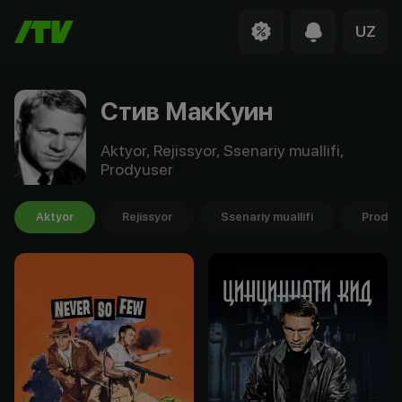
UZ
Стив МакКуин
Aktyor, Rejissyor, Ssenariy muallifi,
Prodyuser
Aktyor
Rejissyor
Ssenariy muallifi
Prodyu