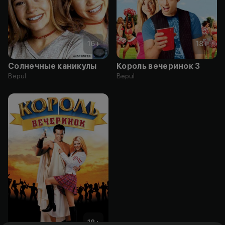
16
+
18
+
Солнечные каникулы
Король вечеринок 3
Bepul
Bepul
18
+