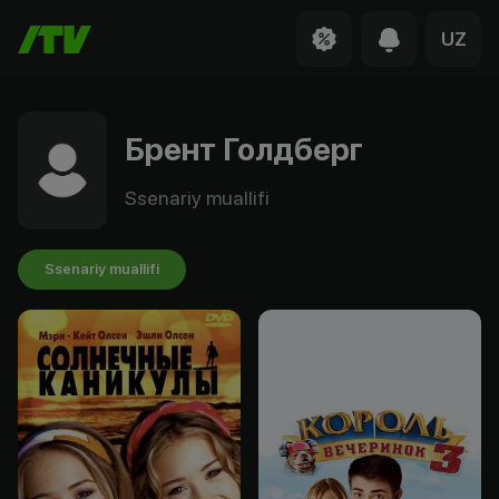
UZ
Брент Голдберг
Ssenariy muallifi
Ssenariy muallifi