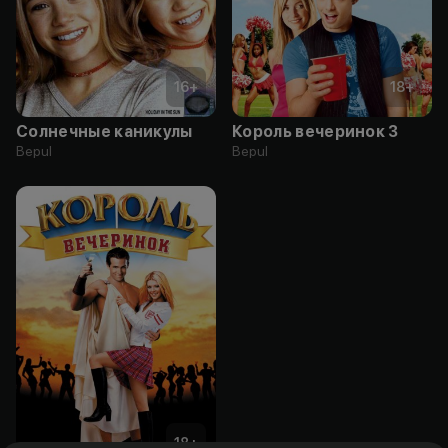
16
+
18
+
Солнечные каникулы
Король вечеринок 3
Bepul
Bepul
18
+