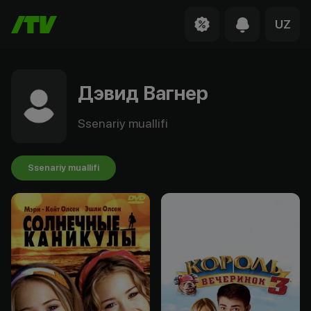
UZ
Дэвид Вагнер
Ssenariy muallifi
Ssenariy muallifi