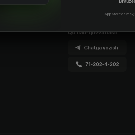
Brauzer
App Store'da mavj
Qo'llab-quvvatlash
Chatga yozish
71-202-4-202