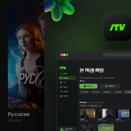
16
+
Русские
Черная гора
Obuna
Obuna