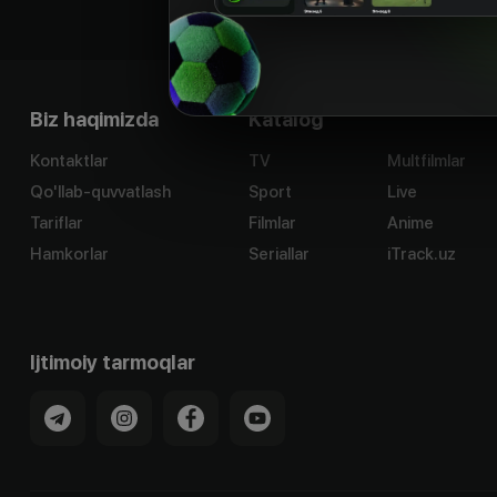
Biz haqimizda
Katalog
Kontaktlar
TV
Multfilmlar
Qo'llab-quvvatlash
Sport
Live
Tariflar
Filmlar
Anime
Hamkorlar
Seriallar
iTrack.uz
Ijtimoiy tarmoqlar