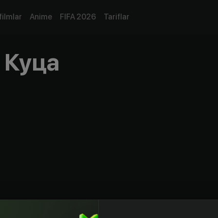
filmlar
Anime
FIFA 2026
Tariflar
 Куца