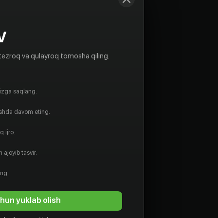
V
tezroq va qulayroq tomosha qiling.
gizga saqlang.
ishda davom eting.
 ijro.
 ajoyib tasvir.
ing.
hun yuklab olish