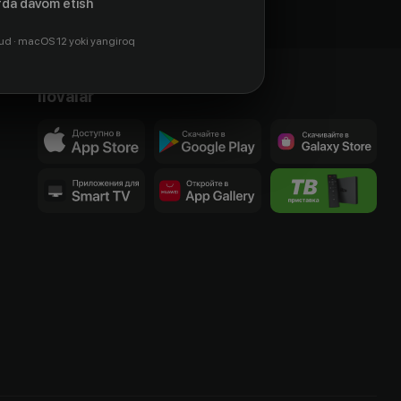
da davom etish
ud · macOS 12 yoki yangiroq
Ilovalar