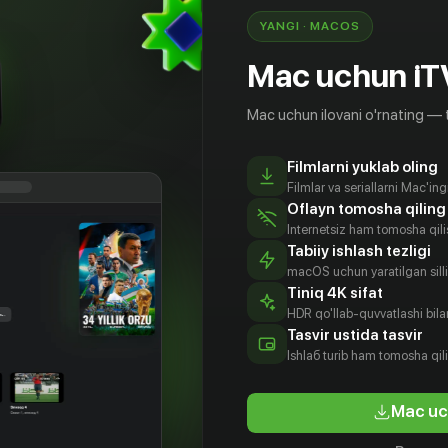
YANGI · MACOS
Mac uchun iT
Mac uchun ilovani o'rnating — 
Filmlarni yuklab oling
Filmlar va seriallarni Mac'in
Oflayn tomosha qiling
Internetsiz ham tomosha qil
Tabiiy ishlash tezligi
macOS uchun yaratilgan silliq
Tiniq 4K sifat
HDR qo'llab-quvvatlashi bilan
Tasvir ustida tasvir
16
+
Ishlаб turib ham tomosha qil
Mac uc